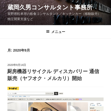
コ
蔵岡久男コンサルタント事務所
ン
長野県松本市の飲食コンサルタント／キッチンカー（移動販売）
テ
独立開業支援など
ン
ツ
メニュー
へ
ス
キ
月:
2020年9月
ッ
プ
投
2020年9月14日
稿
厨房機器リサイクル ディスカバリー 通信
日:
販売（ヤフオク・メルカリ）開始