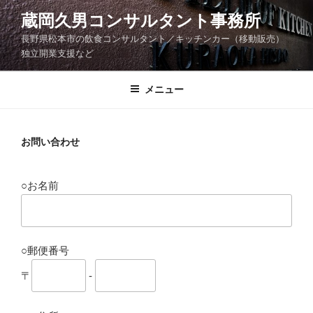
コ
蔵岡久男コンサルタント事務所
ン
長野県松本市の飲食コンサルタント／キッチンカー（移動販売）
テ
独立開業支援など
ン
ツ
メニュー
へ
ス
キ
お問い合わせ
ッ
プ
○お名前
○郵便番号
〒
-